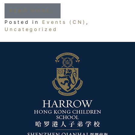
FROM 哈罗港人学子对话顶尖
READ MORE…
Posted in
Events (CN)
,
Uncategorized