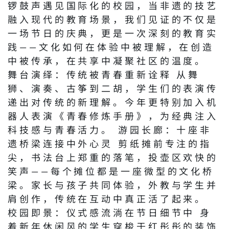
锣鼓声遇见国际化的校园，当非遗的技艺
融入现代的教育场景，我们见证的不仅是
一场节日的庆典，更是一次深刻的教育实
践——文化如何在体验中被理解，在创造
中被传承，在共享中凝聚社区的温度。
舞台演绎：传统被青春重新诠释 从舞
狮、演奏、古筝到二胡，学生们的表演传
递出对传统的新理解。今年更特别加入机
器人表演《青春修炼手册》，为经典注入
科技感与青春活力。 游园长廊：十座非
遗桥梁连接中外心灵 剪纸摊前专注的指
尖，书法台上郑重的落笔，投壶区欢快的
笑声——每个摊位都是一座微型的文化桥
梁。家长与孩子共同体验，外教与学生并
肩创作，传统在互动中真正活了起来。
校园即景：仪式感流淌在节日细节中 身
着新年休闲风的学生穿梭于红彤彤的装饰