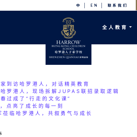
中
EN
联系我们
E CAN’T BE FOUND.
全人教育
found at this location. Maybe try a
独家到访哈罗港人，对话精英教育
哈罗港人，现场拆解JUPAS联招录取逻辑
春过成了“行走的文化课”
子”，点亮了成长的每一刻
冠军莅临哈罗港人，共叙勇气与成长
s