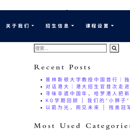
OOPS!
THAT PAG
关于我们
招生信息
课程设置
It looks like nothing was 
Recent Posts
普林斯顿大学教授中国首行｜
对话港大｜港大招生官首次走进
寻味非遗中国年，哈罗港人把新
KG学期回顾 | 我们的“小狮
以箭为光，照见未来 | 残奥
Most Used Categorie