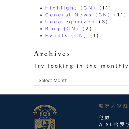
Highlight (CN)
(11)
General News (CN)
(11)
Uncategorized
(3)
Blog (CN)
(2)
Events (CN)
(1)
Archives
Try looking in the monthl
Archives
哈罗大家庭​
伦敦
AISL哈罗